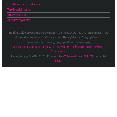
Κατάλογος ιστοσελίδων
TopGreekSites.gr
Παιχνίδια flash
Περισσότερα site...
Τα βίντεο είναι πνευματική ιδιοκτησία των δημιουργών τους. Οι περιγραφές των
βίντεο είναι πνευματική ιδιοκτησία του FunnyVids.gr. Απαγορεύεται η
αναδημοσίευσή τους χωρίς την άδεια του ιδιοκτήτη.
Join us on Facebook!
|
Follow us on Twitter!
|
Στείλτε μας αστεία βίντεο
|
Επικοινωνία
FunnyVids.gr © 2008-2026. Powered by
Webstrukt
. Valid
XHTML
and valid
CSS
.