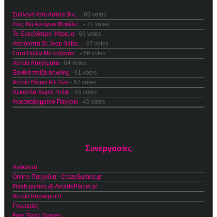
Συλλογή Από Αστεία Βίν...
- 89 votes
Πως Να Ανοίγετε Φακέλο...
- 71 votes
Το Ευκολότερο Ψάρεμα
- 69 votes
Απρόοπτα Σε Jeep Safar...
- 67 votes
Γάτα Παίζει Με Καζανάκ...
- 66 votes
Αστεία Ατυχήματα
- 64 votes
Ξανθιά παίζει bowling
- 61 votes
Αστείο Βίντεο Με Ζώα
- 57 votes
Αρκούδα Χωρίς Ντέφι
- 55 votes
Φρεσκοβαμμένο Παγκάκι
- 49 votes
Συνεργασίες
Ανέκδοτα
Online Παιχνίδια - CrazyGames.gr
Flash games @ ArcadePlanet.gr
Αστεία Powerpoint
Γνωριμίες
Free Flash Games