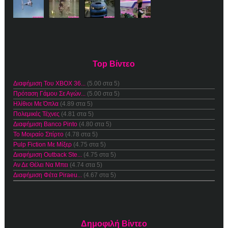
Top Βίντεο
Διαφήμιση Του XBOX 36...
(5.00 στα 5)
Πρόταση Γάμου Σε Αγών...
(5.00 στα 5)
Ηλίθιοι Με Όπλα
(4.89 στα 5)
Πολεμικές Τέχνες
(4.81 στα 5)
Διαφήμιση Banco Pinto
(4.80 στα 5)
Το Μοιραίο Σπίρτο
(4.78 στα 5)
Pulp Fiction Με Μίξερ
(4.75 στα 5)
Διαφήμιση Outback Ste...
(4.75 στα 5)
Αν Δε Θέλει Να Μπει
(4.74 στα 5)
Διαφήμιση Φέτα Piraeu...
(4.67 στα 5)
Δημοφιλή Βίντεο