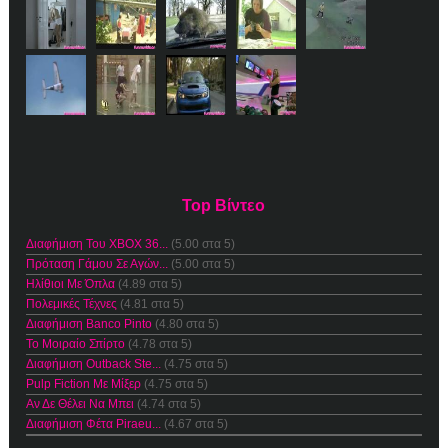
Top Βίντεο
Διαφήμιση Του XBOX 36...
(5.00 στα 5)
Πρόταση Γάμου Σε Αγών...
(5.00 στα 5)
Ηλίθιοι Με Όπλα
(4.89 στα 5)
Πολεμικές Τέχνες
(4.81 στα 5)
Διαφήμιση Banco Pinto
(4.80 στα 5)
Το Μοιραίο Σπίρτο
(4.78 στα 5)
Διαφήμιση Outback Ste...
(4.75 στα 5)
Pulp Fiction Με Μίξερ
(4.75 στα 5)
Αν Δε Θέλει Να Μπει
(4.74 στα 5)
Διαφήμιση Φέτα Piraeu...
(4.67 στα 5)