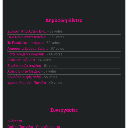
Δημοφιλή Βίντεο
Συλλογή Από Αστεία Βίν...
- 89 votes
Πως Να Ανοίγετε Φακέλο...
- 71 votes
Το Ευκολότερο Ψάρεμα
- 69 votes
Απρόοπτα Σε Jeep Safar...
- 67 votes
Γάτα Παίζει Με Καζανάκ...
- 66 votes
Αστεία Ατυχήματα
- 64 votes
Ξανθιά παίζει bowling
- 61 votes
Αστείο Βίντεο Με Ζώα
- 57 votes
Αρκούδα Χωρίς Ντέφι
- 55 votes
Φρεσκοβαμμένο Παγκάκι
- 49 votes
Συνεργασίες
Ανέκδοτα
Online Παιχνίδια - CrazyGames.gr