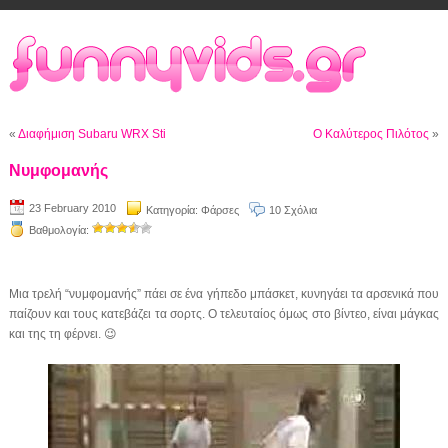
«
Διαφήμιση Subaru WRX Sti
Ο Καλύτερος Πιλότος
»
Νυμφομανής
23 February 2010
Κατηγορία:
Φάρσες
10 Σχόλια
Βαθμολογία:
Μια τρελή “νυμφομανής” πάει σε ένα γήπεδο μπάσκετ, κυνηγάει τα αρσενικά που
παίζουν και τους κατεβάζει τα σορτς. Ο τελευταίος όμως στο βίντεο, είναι μάγκας
και της τη φέρνει. 😉
Video
Player