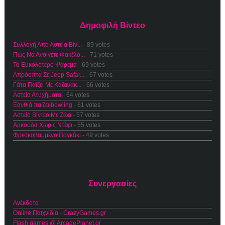
Δημοφιλή Βίντεο
Συλλογή Από Αστεία Βίν...
- 89 votes
Πως Να Ανοίγετε Φακέλο...
- 71 votes
Το Ευκολότερο Ψάρεμα
- 69 votes
Απρόοπτα Σε Jeep Safar...
- 67 votes
Γάτα Παίζει Με Καζανάκ...
- 66 votes
Αστεία Ατυχήματα
- 64 votes
Ξανθιά παίζει bowling
- 61 votes
Αστείο Βίντεο Με Ζώα
- 57 votes
Αρκούδα Χωρίς Ντέφι
- 55 votes
Φρεσκοβαμμένο Παγκάκι
- 49 votes
Συνεργασίες
Ανέκδοτα
Online Παιχνίδια - CrazyGames.gr
Flash games @ ArcadePlanet.gr