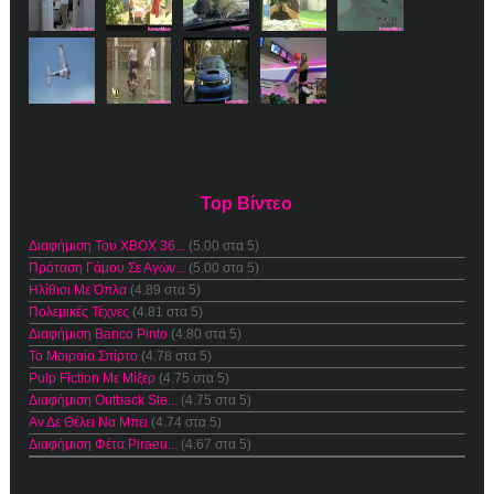
Top Βίντεο
Διαφήμιση Του XBOX 36...
(5.00 στα 5)
Πρόταση Γάμου Σε Αγών...
(5.00 στα 5)
Ηλίθιοι Με Όπλα
(4.89 στα 5)
Πολεμικές Τέχνες
(4.81 στα 5)
Διαφήμιση Banco Pinto
(4.80 στα 5)
Το Μοιραίο Σπίρτο
(4.78 στα 5)
Pulp Fiction Με Μίξερ
(4.75 στα 5)
Διαφήμιση Outback Ste...
(4.75 στα 5)
Αν Δε Θέλει Να Μπει
(4.74 στα 5)
Διαφήμιση Φέτα Piraeu...
(4.67 στα 5)