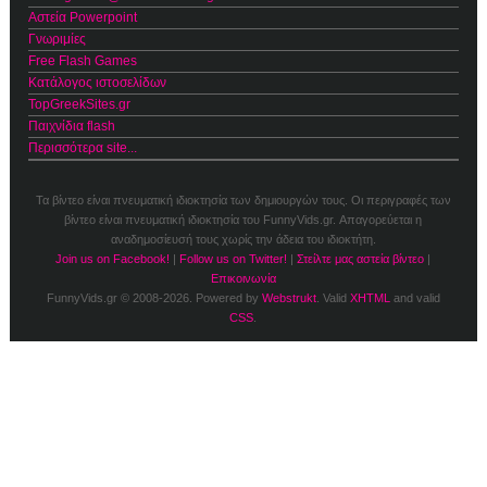
Αστεία Powerpoint
Γνωριμίες
Free Flash Games
Κατάλογος ιστοσελίδων
TopGreekSites.gr
Παιχνίδια flash
Περισσότερα site...
Τα βίντεο είναι πνευματική ιδιοκτησία των δημιουργών τους. Οι περιγραφές των
βίντεο είναι πνευματική ιδιοκτησία του FunnyVids.gr. Απαγορεύεται η
αναδημοσίευσή τους χωρίς την άδεια του ιδιοκτήτη.
Join us on Facebook!
|
Follow us on Twitter!
|
Στείλτε μας αστεία βίντεο
|
Επικοινωνία
FunnyVids.gr © 2008-2026. Powered by
Webstrukt
. Valid
XHTML
and valid
CSS
.