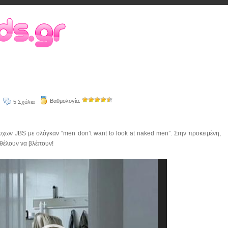
Βαθμολογία:
5 Σχόλια
υχων JBS με σλόγκαν “men don’t want to look at naked men”. Στην προκειμένη,
ή θέλουν να βλέπουν!