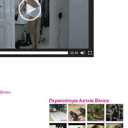
00:49
 βίντεο
.
Περισσότερα Αστεία Βίντεο