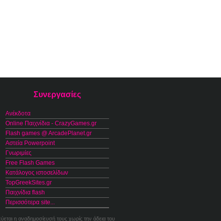
Συνεργασίες
Ανέκδοτα
Online Παιχνίδια - CrazyGames.gr
Flash games @ ArcadePlanet.gr
Αστεία Powerpoint
Γνωριμίες
Free Flash Games
Κατάλογος ιστοσελίδων
TopGreekSites.gr
Παιχνίδια flash
Περισσότερα site...
εύεται η αναδημοσίευσή τους χωρίς την άδεια του