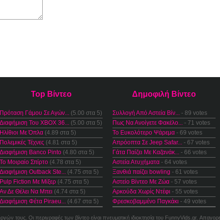
Top Βίντεο
Δημοφιλή Βίντεο
Πρόταση Γάμου Σε Αγών...
(5.00 στα 5)
Συλλογή Από Αστεία Βίν...
- 89 votes
Διαφήμιση Του XBOX 36...
(5.00 στα 5)
Πως Να Ανοίγετε Φακέλο...
- 71 votes
Ηλίθιοι Με Όπλα
(4.89 στα 5)
Το Ευκολότερο Ψάρεμα
- 69 votes
Πολεμικές Τέχνες
(4.81 στα 5)
Απρόοπτα Σε Jeep Safar...
- 67 votes
Διαφήμιση Banco Pinto
(4.80 στα 5)
Γάτα Παίζει Με Καζανάκ...
- 66 votes
Το Μοιραίο Σπίρτο
(4.78 στα 5)
Αστεία Ατυχήματα
- 64 votes
Διαφήμιση Outback Ste...
(4.75 στα 5)
Ξανθιά παίζει bowling
- 61 votes
Pulp Fiction Με Μίξερ
(4.75 στα 5)
Αστείο Βίντεο Με Ζώα
- 57 votes
Αν Δε Θέλει Να Μπει
(4.74 στα 5)
Αρκούδα Χωρίς Ντέφι
- 55 votes
Διαφήμιση Φέτα Piraeu...
(4.67 στα 5)
Φρεσκοβαμμένο Παγκάκι
- 49 votes
ουργών τους. Οι περιγραφές των βίντεο είναι πνευματική ιδιοκτησία του FunnyVids.gr. Απαγορ