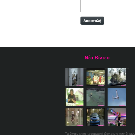
Νέα Βίντεο
Τα βίντεο είναι πνευματική ιδιοκτησία των δημι