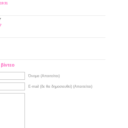
 19:31
Υ
7
 βίντεο
Όνομα (Απαιτείται)
E-mail (δε θα δημοσιευθεί) (Απαιτείται)