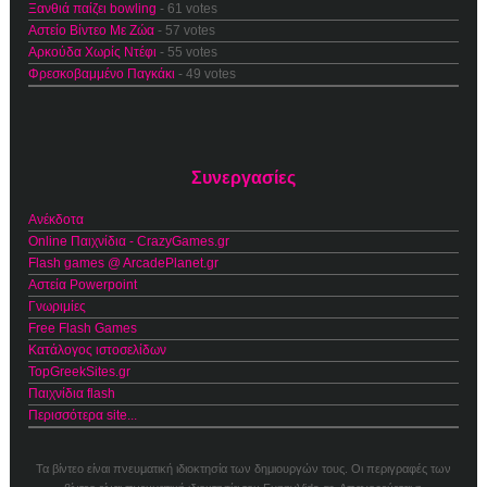
Ξανθιά παίζει bowling
- 61 votes
Αστείο Βίντεο Με Ζώα
- 57 votes
Αρκούδα Χωρίς Ντέφι
- 55 votes
Φρεσκοβαμμένο Παγκάκι
- 49 votes
Συνεργασίες
Ανέκδοτα
Online Παιχνίδια - CrazyGames.gr
Flash games @ ArcadePlanet.gr
Αστεία Powerpoint
Γνωριμίες
Free Flash Games
Κατάλογος ιστοσελίδων
TopGreekSites.gr
Παιχνίδια flash
Περισσότερα site...
Τα βίντεο είναι πνευματική ιδιοκτησία των δημιουργών τους. Οι περιγραφές των