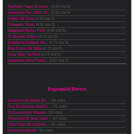
Πρόταση Γάμου Σε Αγών...
(5.00 στα 5)
Διαφήμιση Του XBOX 36...
(5.00 στα 5)
Ηλίθιοι Με Όπλα
(4.89 στα 5)
Πολεμικές Τέχνες
(4.81 στα 5)
Διαφήμιση Banco Pinto
(4.80 στα 5)
Το Μοιραίο Σπίρτο
(4.78 στα 5)
Διαφήμιση Outback Ste...
(4.75 στα 5)
Pulp Fiction Με Μίξερ
(4.75 στα 5)
Αν Δε Θέλει Να Μπει
(4.74 στα 5)
Διαφήμιση Φέτα Piraeu...
(4.67 στα 5)
Δημοφιλή Βίντεο
Συλλογή Από Αστεία Βίν...
- 89 votes
Πως Να Ανοίγετε Φακέλο...
- 71 votes
Το Ευκολότερο Ψάρεμα
- 69 votes
Απρόοπτα Σε Jeep Safar...
- 67 votes
Γάτα Παίζει Με Καζανάκ...
- 66 votes
Αστεία Ατυχήματα
- 64 votes