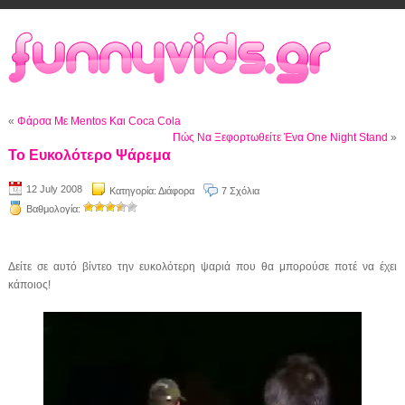
«
Φάρσα Με Mentos Και Coca Cola
Πώς Να Ξεφορτωθείτε Ένα One Night Stand
»
Το Ευκολότερο Ψάρεμα
12 July 2008
Κατηγορία:
Διάφορα
7 Σχόλια
Βαθμολογία:
Δείτε σε αυτό βίντεο την ευκολότερη ψαριά που θα μπορούσε ποτέ να έχει
κάποιος!
Video
Player