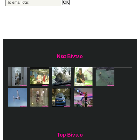
Νέα Βίντεο
Top Βίντεο