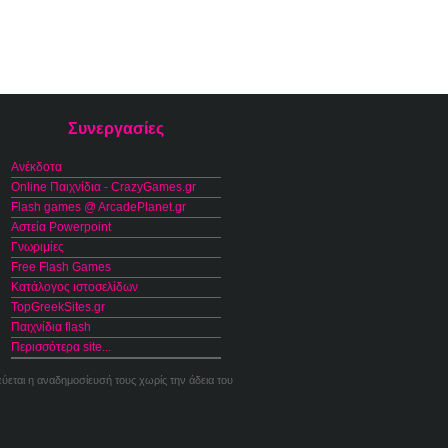
Συνεργασίες
Ανέκδοτα
Online Παιχνίδια - CrazyGames.gr
Flash games @ ArcadePlanet.gr
Αστεία Powerpoint
Γνωριμίες
Free Flash Games
Κατάλογος ιστοσελίδων
TopGreekSites.gr
Παιχνίδια flash
Περισσότερα site...
εύεται η αναδημοσίευσή τους χωρίς την άδεια του