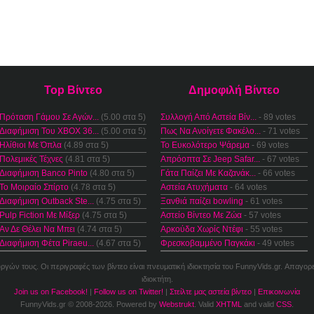
Top Βίντεο
Δημοφιλή Βίντεο
Πρόταση Γάμου Σε Αγών...
(5.00 στα 5)
Συλλογή Από Αστεία Βίν...
- 89 votes
Διαφήμιση Του XBOX 36...
(5.00 στα 5)
Πως Να Ανοίγετε Φακέλο...
- 71 votes
Ηλίθιοι Με Όπλα
(4.89 στα 5)
Το Ευκολότερο Ψάρεμα
- 69 votes
Πολεμικές Τέχνες
(4.81 στα 5)
Απρόοπτα Σε Jeep Safar...
- 67 votes
Διαφήμιση Banco Pinto
(4.80 στα 5)
Γάτα Παίζει Με Καζανάκ...
- 66 votes
Το Μοιραίο Σπίρτο
(4.78 στα 5)
Αστεία Ατυχήματα
- 64 votes
Διαφήμιση Outback Ste...
(4.75 στα 5)
Ξανθιά παίζει bowling
- 61 votes
Pulp Fiction Με Μίξερ
(4.75 στα 5)
Αστείο Βίντεο Με Ζώα
- 57 votes
Αν Δε Θέλει Να Μπει
(4.74 στα 5)
Αρκούδα Χωρίς Ντέφι
- 55 votes
Διαφήμιση Φέτα Piraeu...
(4.67 στα 5)
Φρεσκοβαμμένο Παγκάκι
- 49 votes
ουργών τους. Οι περιγραφές των βίντεο είναι πνευματική ιδιοκτησία του FunnyVids.gr. Απαγορ
ιδιοκτήτη.
Join us on Facebook!
|
Follow us on Twitter!
|
Στείλτε μας αστεία βίντεο
|
Επικοινωνία
FunnyVids.gr © 2008-2026. Powered by
Webstrukt
. Valid
XHTML
and valid
CSS
.