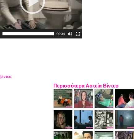
00:34
 βίντεο
.
Περισσότερα Αστεία Βίντεο