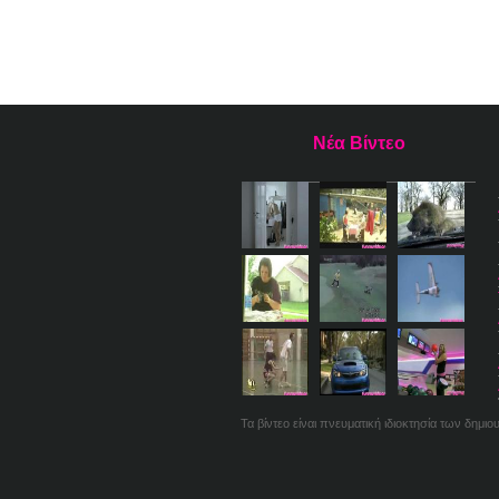
Νέα Βίντεο
Τα βίντεο είναι πνευματική ιδιοκτησία των δημι