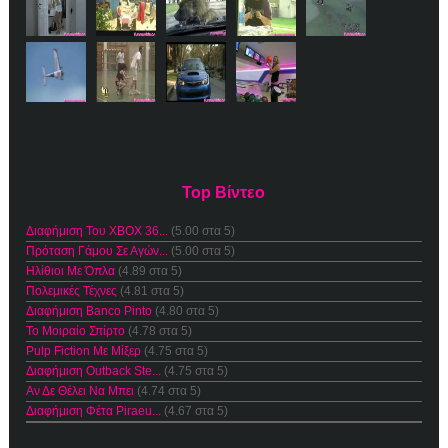
Top Βίντεο
Διαφήμιση Του XBOX 36...
(5.00 στα 5)
Πρόταση Γάμου Σε Αγών...
(5.00 στα 5)
Ηλίθιοι Με Όπλα
(4.89 στα 5)
Πολεμικές Τέχνες
(4.81 στα 5)
Διαφήμιση Banco Pinto
(4.80 στα 5)
Το Μοιραίο Σπίρτο
(4.78 στα 5)
Pulp Fiction Με Μίξερ
(4.75 στα 5)
Διαφήμιση Outback Ste...
(4.75 στα 5)
Αν Δε Θέλει Να Μπει
(4.74 στα 5)
Διαφήμιση Φέτα Piraeu...
(4.67 στα 5)