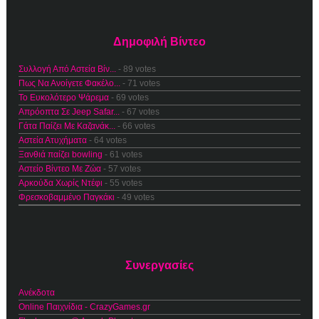
Δημοφιλή Βίντεο
Συλλογή Από Αστεία Βίν...
- 89 votes
Πως Να Ανοίγετε Φακέλο...
- 71 votes
Το Ευκολότερο Ψάρεμα
- 69 votes
Απρόοπτα Σε Jeep Safar...
- 67 votes
Γάτα Παίζει Με Καζανάκ...
- 66 votes
Αστεία Ατυχήματα
- 64 votes
Ξανθιά παίζει bowling
- 61 votes
Αστείο Βίντεο Με Ζώα
- 57 votes
Αρκούδα Χωρίς Ντέφι
- 55 votes
Φρεσκοβαμμένο Παγκάκι
- 49 votes
Συνεργασίες
Ανέκδοτα
Online Παιχνίδια - CrazyGames.gr