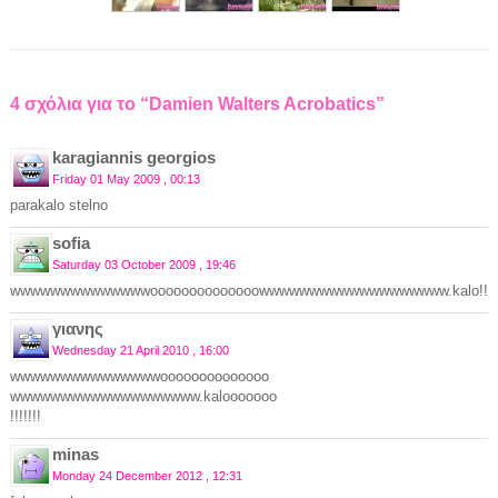
4 σχόλια για το “Damien Walters Acrobatics”
karagiannis georgios
Friday 01 May 2009 , 00:13
parakalo stelno
sofia
Saturday 03 October 2009 , 19:46
wwwwwwwwwwwwwwoooooooooooooowwwwwwwwwwwwwwwwwww.kalo!!!!!
γιανης
Wednesday 21 April 2010 , 16:00
wwwwwwwwwwwwwwwoooooooooooooo
wwwwwwwwwwwwwwwwwww.kalooooooo
!!!!!!!
minas
Monday 24 December 2012 , 12:31