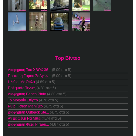
Top Βίντεο
Διαφήμιση Του XBOX 36...
(5.00 στα 5)
Πρόταση Γάμου Σε Αγών...
(5.00 στα 5)
Ηλίθιοι Με Όπλα
(4.89 στα 5)
Πολεμικές Τέχνες
(4.81 στα 5)
Διαφήμιση Banco Pinto
(4.80 στα 5)
Το Μοιραίο Σπίρτο
(4.78 στα 5)
Pulp Fiction Με Μίξερ
(4.75 στα 5)
Διαφήμιση Outback Ste...
(4.75 στα 5)
Αν Δε Θέλει Να Μπει
(4.74 στα 5)
Διαφήμιση Φέτα Piraeu...
(4.67 στα 5)