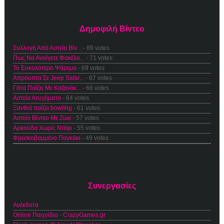
Δημοφιλή Βίντεο
Συλλογή Από Αστεία Βίν...
- 89 votes
Πως Να Ανοίγετε Φακέλο...
- 71 votes
Το Ευκολότερο Ψάρεμα
- 69 votes
Απρόοπτα Σε Jeep Safar...
- 67 votes
Γάτα Παίζει Με Καζανάκ...
- 66 votes
Αστεία Ατυχήματα
- 64 votes
Ξανθιά παίζει bowling
- 61 votes
Αστείο Βίντεο Με Ζώα
- 57 votes
Αρκούδα Χωρίς Ντέφι
- 55 votes
Φρεσκοβαμμένο Παγκάκι
- 49 votes
Συνεργασίες
Ανέκδοτα
Online Παιχνίδια - CrazyGames.gr