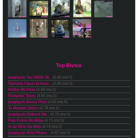
Top Βίντεο
Διαφήμιση Του XBOX 36...
(5.00 στα 5)
Πρόταση Γάμου Σε Αγών...
(5.00 στα 5)
Ηλίθιοι Με Όπλα
(4.89 στα 5)
Πολεμικές Τέχνες
(4.81 στα 5)
Διαφήμιση Banco Pinto
(4.80 στα 5)
Το Μοιραίο Σπίρτο
(4.78 στα 5)
Διαφήμιση Outback Ste...
(4.75 στα 5)
Pulp Fiction Με Μίξερ
(4.75 στα 5)
Αν Δε Θέλει Να Μπει
(4.74 στα 5)
Διαφήμιση Φέτα Piraeu...
(4.67 στα 5)