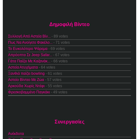
Δημοφιλή Βίντεο
Συλλογή Από Αστεία Βίν...
- 89 votes
Πως Να Ανοίγετε Φακέλο...
- 71 votes
Το Ευκολότερο Ψάρεμα
- 69 votes
Απρόοπτα Σε Jeep Safar...
- 67 votes
Γάτα Παίζει Με Καζανάκ...
- 66 votes
Αστεία Ατυχήματα
- 64 votes
Ξανθιά παίζει bowling
- 61 votes
Αστείο Βίντεο Με Ζώα
- 57 votes
Αρκούδα Χωρίς Ντέφι
- 55 votes
Φρεσκοβαμμένο Παγκάκι
- 49 votes
Συνεργασίες
Ανέκδοτα