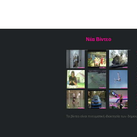
Νέα Βίντεο
Τα βίντεο είναι πνευματική ιδιοκτησία των δημι