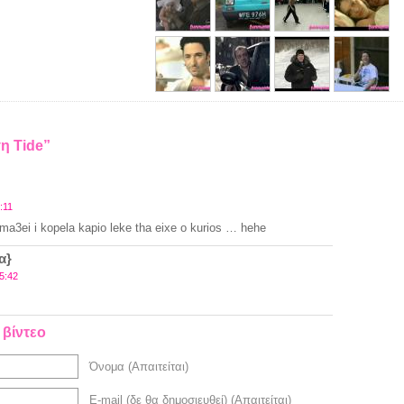
ση Tide”
:11
roma3ei i kopela kapio leke tha eixe o kurios … hehe
α}
5:42
 βίντεο
Όνομα (Απαιτείται)
E-mail (δε θα δημοσιευθεί) (Απαιτείται)