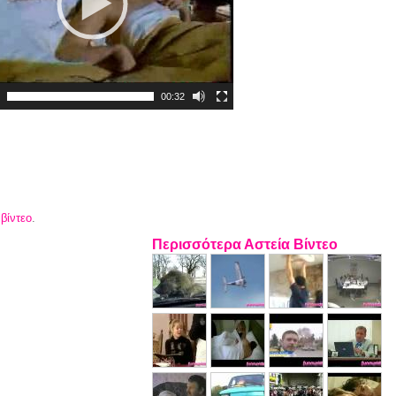
00:32
 βίντεο
.
Περισσότερα Αστεία Βίντεο