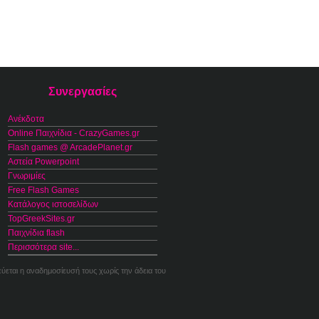
Συνεργασίες
Ανέκδοτα
Online Παιχνίδια - CrazyGames.gr
Flash games @ ArcadePlanet.gr
Αστεία Powerpoint
Γνωριμίες
Free Flash Games
Κατάλογος ιστοσελίδων
TopGreekSites.gr
Παιχνίδια flash
Περισσότερα site...
εύεται η αναδημοσίευσή τους χωρίς την άδεια του