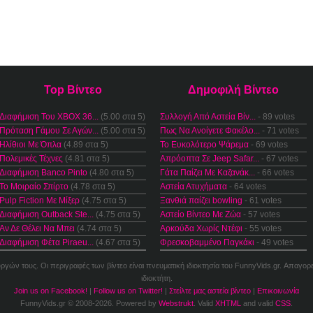
Top Βίντεο
Δημοφιλή Βίντεο
Διαφήμιση Του XBOX 36...
(5.00 στα 5)
Συλλογή Από Αστεία Βίν...
- 89 votes
Πρόταση Γάμου Σε Αγών...
(5.00 στα 5)
Πως Να Ανοίγετε Φακέλο...
- 71 votes
Ηλίθιοι Με Όπλα
(4.89 στα 5)
Το Ευκολότερο Ψάρεμα
- 69 votes
Πολεμικές Τέχνες
(4.81 στα 5)
Απρόοπτα Σε Jeep Safar...
- 67 votes
Διαφήμιση Banco Pinto
(4.80 στα 5)
Γάτα Παίζει Με Καζανάκ...
- 66 votes
Το Μοιραίο Σπίρτο
(4.78 στα 5)
Αστεία Ατυχήματα
- 64 votes
Pulp Fiction Με Μίξερ
(4.75 στα 5)
Ξανθιά παίζει bowling
- 61 votes
Διαφήμιση Outback Ste...
(4.75 στα 5)
Αστείο Βίντεο Με Ζώα
- 57 votes
Αν Δε Θέλει Να Μπει
(4.74 στα 5)
Αρκούδα Χωρίς Ντέφι
- 55 votes
Διαφήμιση Φέτα Piraeu...
(4.67 στα 5)
Φρεσκοβαμμένο Παγκάκι
- 49 votes
ουργών τους. Οι περιγραφές των βίντεο είναι πνευματική ιδιοκτησία του FunnyVids.gr. Απαγορ
ιδιοκτήτη.
Join us on Facebook!
|
Follow us on Twitter!
|
Στείλτε μας αστεία βίντεο
|
Επικοινωνία
FunnyVids.gr © 2008-2026. Powered by
Webstrukt
. Valid
XHTML
and valid
CSS
.