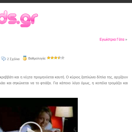
Εγωίστρια Γάτα
»
Βαθμολογία:
2 Σχόλια
ρεββάτι και η νύχτα προμηνύεται καυτή. Ο κύριος ξαπλώνει δίπλα της, αρχίζουν
άει και σηκώνεται να το φτιάξει. Για κάποιο λόγο όμως, η κοπέλα τρομάζει και