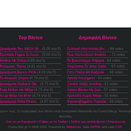
Top Βίντεο
Δημοφιλή Βίντεο
Διαφήμιση Του XBOX 36...
(5.00 στα 5)
Συλλογή Από Αστεία Βίν...
- 89 votes
Πρόταση Γάμου Σε Αγών...
(5.00 στα 5)
Πως Να Ανοίγετε Φακέλο...
- 71 votes
Ηλίθιοι Με Όπλα
(4.89 στα 5)
Το Ευκολότερο Ψάρεμα
- 69 votes
Πολεμικές Τέχνες
(4.81 στα 5)
Απρόοπτα Σε Jeep Safar...
- 67 votes
Διαφήμιση Banco Pinto
(4.80 στα 5)
Γάτα Παίζει Με Καζανάκ...
- 66 votes
Το Μοιραίο Σπίρτο
(4.78 στα 5)
Αστεία Ατυχήματα
- 64 votes
Διαφήμιση Outback Ste...
(4.75 στα 5)
Ξανθιά παίζει bowling
- 61 votes
Pulp Fiction Με Μίξερ
(4.75 στα 5)
Αστείο Βίντεο Με Ζώα
- 57 votes
Αν Δε Θέλει Να Μπει
(4.74 στα 5)
Αρκούδα Χωρίς Ντέφι
- 55 votes
Διαφήμιση Φέτα Piraeu...
(4.67 στα 5)
Φρεσκοβαμμένο Παγκάκι
- 49 votes
ουργών τους. Οι περιγραφές των βίντεο είναι πνευματική ιδιοκτησία του FunnyVids.gr. Απαγορ
ιδιοκτήτη.
Join us on Facebook!
|
Follow us on Twitter!
|
Στείλτε μας αστεία βίντεο
|
Επικοινωνία
FunnyVids.gr © 2008-2026. Powered by
Webstrukt
. Valid
XHTML
and valid
CSS
.