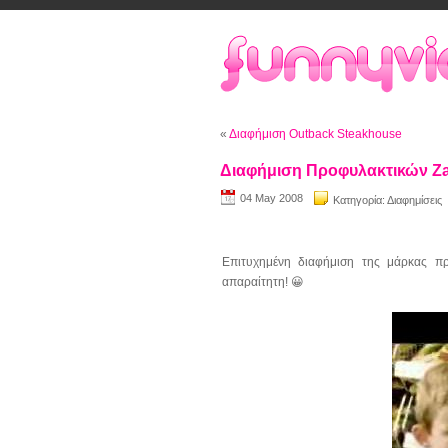
«
Διαφήμιση Outback Steakhouse
Διαφήμιση Προφυλακτικών Z
04 May 2008
Κατηγορία:
Διαφημίσεις
Επιτυχημένη διαφήμιση της μάρκας πρ
απαραίτητη! 😀
Video
Player