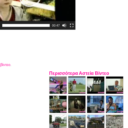
00:47
 βίντεο
.
Περισσότερα Αστεία Βίντεο