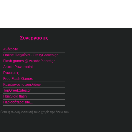
Συνεργασίες
Ανέκδοτα
Online Παιχνίδια - CrazyGames.gr
Flash games @ ArcadePlanet.gr
Αστεία Powerpoint
Γνωριμίες
Free Flash Games
Κατάλογος ιστοσελίδων
TopGreekSites.gr
Παιχνίδια flash
Περισσότερα site...
εύεται η αναδημοσίευσή τους χωρίς την άδεια του