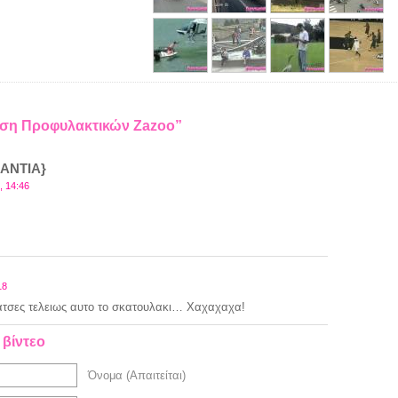
μιση Προφυλακτικών Zazoo”
ΝΑΝΤΙΑ}
, 14:46
18
τσες τελειως αυτο το σκατουλακι… Χαχαχαχα!
 βίντεο
Όνομα (Απαιτείται)