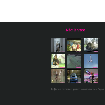
Νέα Βίντεο
Τα βίντεο είναι πνευματική ιδιοκτησία των δημι