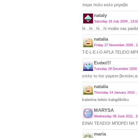
παρα πολυ καλο μπραβο
nataly
Saturday 18 July 2009 , 13:0
hi…hi…hi…hi mrabo sas paidia!
natalia
Friday 27 November 2009 , 1
T-E-L-E-I-O APLA TELEIO M
Ευάκι!!!
Tuesday 29 December 2009 ,
απλα το πιο γαματο βιντεάκι,
natalia
Thursday 14 January 2010 , 
katerina teleio katapliktiko
MARYSA
Wednesday 08 June 2011 , 1
ΕΙΝΑΙ ΤΕΛΕΙΟ! ΜΠΟΡΕΙ ΝΑ
maria