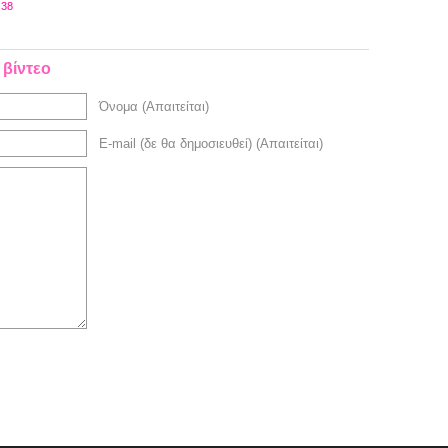
:38
 βίντεο
Όνομα (Απαιτείται)
E-mail (δε θα δημοσιευθεί) (Απαιτείται)