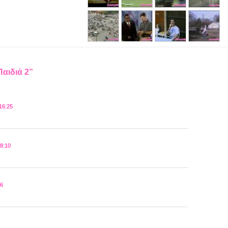
Παιδιά 2”
16:25
8:10
16