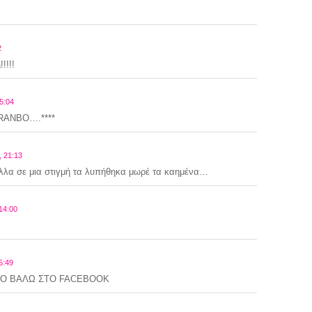
2
!!!!
5:04
PRANBO….****
 21:13
αλλα σε μια στιγμή τα λυπήθηκα μωρέ τα καημένα…
14:00
5:49
 ΤΟ ΒΑΛΩ ΣΤΟ FACEBOOK